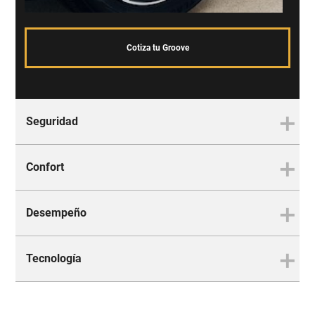
Cotiza tu Groove
Seguridad
Confort
La mejor protección para ti y
tu familia
Desempeño
Es tan cómodo que no te
querrás bajar
Tecnología
El equilibrio perfecto entre
Disfruta el placer de viajar donde quieras y con
fuerza y control
quien tú quieras en tu Chevrolet Groove