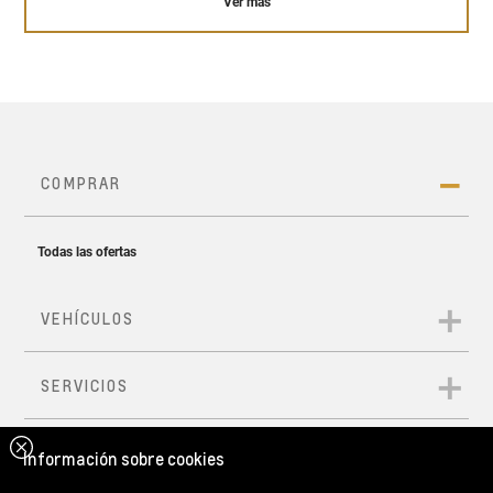
Ver más
Suspensión delantera
McPherson y trasera
de eje de torsión
149 HP de potencia
255 Nm de torque*
*Versión RS CVT Turbo
Información sobre cookies