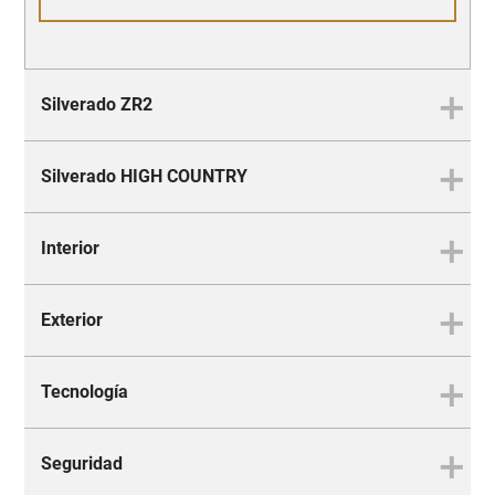
Silverado ZR2
Silverado HIGH COUNTRY
Silverado ZR2, todo terreno, a
prueba de todo
Interior
La Silverado que supera todo
Exterior
Asiento en primera fila para
toda la acción
Tecnología
Demuestra tu estilo en cada
camino
Seguridad
Pantalla de info-